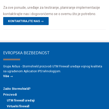
Za sve ponude, uređaje za testiranje, planiranje implementacije
kontaktirajte nas i dogovorićemo se o svemu što je potrebno.
KONTAKTIRAJTE NAS →
EVROPSKA BEZBEDNOST
Grupa Airbus - Stormshield proizvodi UTM Firewall uređaje vojnog kvaliteta
sa ugrađenom Aplication IPS tehnologijom.
Više →
Zašto Stormshield?
Priozvodi
UTM firewall uređaji
Virtuelni firewall