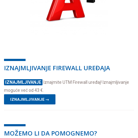
IZNAJMLJIVANJE FIREWALL UREĐAJA
IZNAJMLJIVANJE
Iznajmite UTM Firewall uređaj! Iznajmljivanje
moguće već od 43 €.
IZNAJMLJIVANJE →
MOŽEMO LI DA POMOGNEMO?