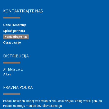
KONTAKTIRAJTE NAS
Cene i testiranje
Spisak partnera
Kontaktirajte nas
Obrazovanje
DISTRIBUCIJA
A1 Srbija d.o.o.
A1.rs
PRAVNA POUKA
Podaci navedeni na toj web stranici nisu obavezujući za ugovor ili ponudu.
Podaci se mogu menjati bez obaveštavanja.