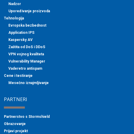
Nadzor
Upoređivanje proizvoda
Tehnologija
Evropska bezbednost
Application IPS
Kaspersky AV
Zaštita od DoS i DDoS
VPN vojnog kvaliteta
Vulnerability Manager
Vaderetro antispam
Cene i testiranje
Mesečno iznajmljivanje
PARTNERI
Partnerstvo s Stormshield
Obrazovanje
Prijavi projekt